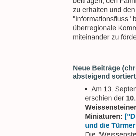
beitragen, den Fami
zu erhalten und den
"Informationsfluss" 
überregionale Komm
miteinander zu förde
Neue Beiträge (ch
absteigend sortiert
Am 13. Septe
erschien der
10
Weissensteine
Miniaturen:
["D
und die Türmer
Die "Weissenste