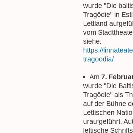
wurde "Die balt
Tragödie" in Est
Lettland aufgefü
vom Stadttheater 
siehe:
https://linnateat
tragoodia/
Am
7. Februa
wurde "Die Balt
Tragödie" als T
auf der Bühne d
Lettischen Natio
uraufgeführt. Aut
lettische Schrifts