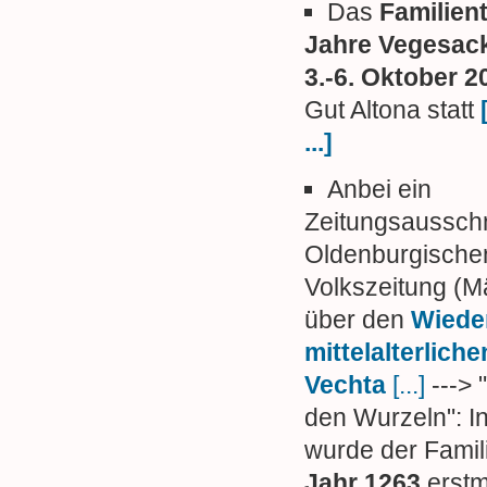
Das
Familien
Jahre Vegesac
3.-6. Oktober 2
Gut Altona statt
...]
Anbei ein
Zeitungsausschn
Oldenburgische
Volkszeitung (M
über den
Wiede
mittelalterliche
Vechta
[...]
---> 
den Wurzeln": I
wurde der Fami
Jahr 1263
erstm