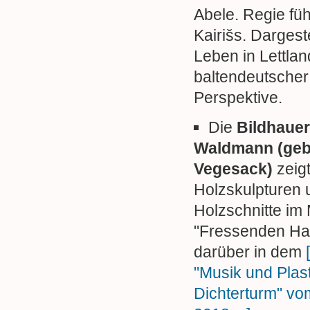
Abele. Regie füh
Kairišs. Dargeste
Leben in Lettla
baltendeutscher
Perspektive.
Die
Bildhauer
Waldmann (geb
Vegesack)
zeig
Holzskulpturen 
Holzschnitte i
"Fressenden Ha
darüber in dem
"Musik und Plast
Dichterturm" vom