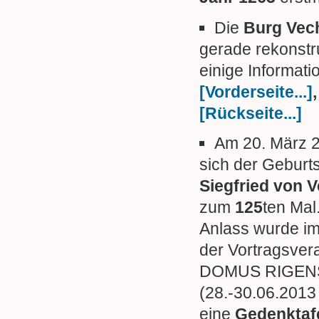
Die
Burg Vec
gerade rekonstru
einige Informat
[Vorderseite...]
,
[Rückseite...]
Am 20. März 2
sich der Geburt
Siegfried von 
zum
125
ten Mal
Anlass wurde i
der Vortragsver
DOMUS RIGEN
(28.-30.06.2013 
eine
Gedenktafe