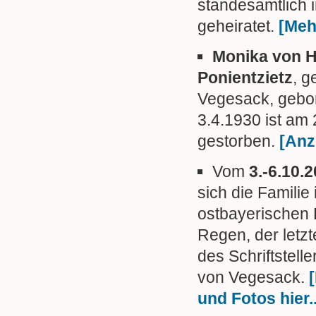
standesamtlich i
geheiratet.
[Mehr
Monika von H
Ponientzietz
, g
Vegesack, gebo
3.4.1930 ist am
gestorben.
[Anze
Vom
3.-6.10.
sich die Familie 
ostbayerischen 
Regen, der letz
des Schriftstelle
von Vegesack.
und Fotos hier..