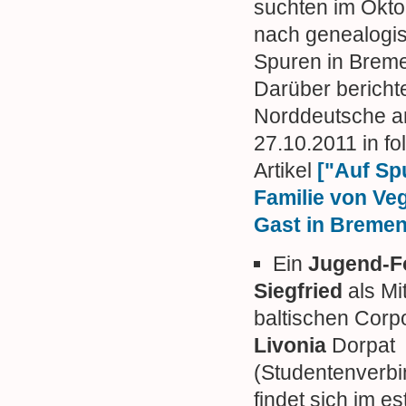
suchten im Okto
nach genealogi
Spuren in Brem
Darüber berichte
Norddeutsche 
27.10.2011 in f
Artikel
["Auf Sp
Familie von Ve
Gast in Bremen
Ein
Jugend-F
Siegfried
als Mi
baltischen Corp
Livonia
Dorpat
(Studentenverb
findet sich im e