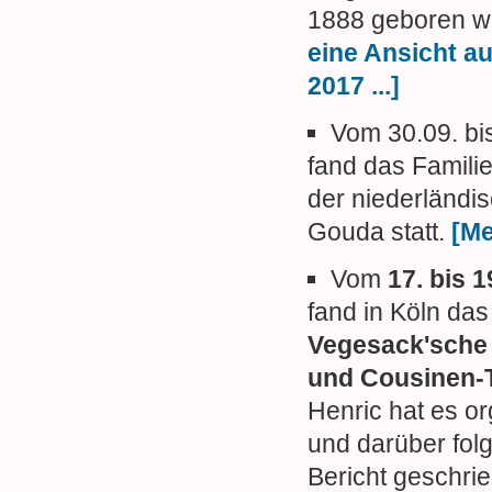
1888 geboren w
eine Ansicht a
2017 ...]
Vom 30.09. bi
fand das Familie
der niederländi
Gouda statt.
[Me
Vom
17. bis 
fand in Köln da
Vegesack'sche 
und Cousinen-T
Henric hat es or
und darüber fol
Bericht geschri