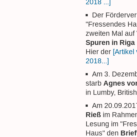
2018 ...]
Der Förderver
"Fressendes Ha
zweiten Mal auf
Spuren in Riga
Hier der
[Artikel
2018...]
Am 3. Dezemb
starb
Agnes vo
in Lumby, Britis
Am 20.09.2017
Rieß
im Rahmen
Lesung im "Fre
Haus" den
Brie