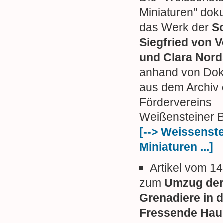
Miniaturen" dok
das Werk der
Sc
Siegfried von 
und Clara Nor
anhand von Do
aus dem Archiv
Fördervereins
Weißensteiner B
[--> Weissenst
Miniaturen ...]
Artikel vom 1
zum
Umzug de
Grenadiere in 
Fressende Hau