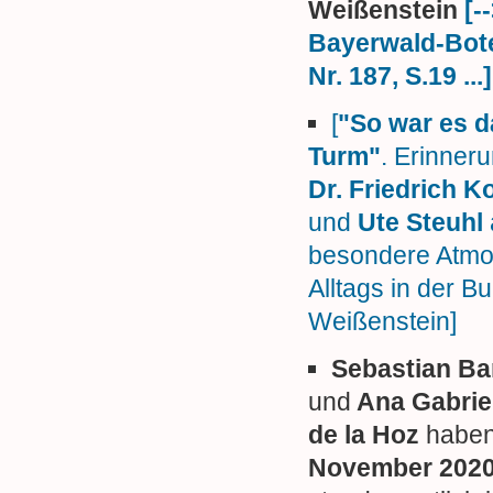
Weißenstein
[-
Bayerwald-Bot
Nr. 187, S.19 ...]
[
"So war es d
Turm"
. Erinner
Dr. Friedrich K
und
Ute Steuhl
besondere Atmo
Alltags in der B
Weißenstein]
Sebastian Ba
und
Ana Gabrie
de la Hoz
habe
November 202